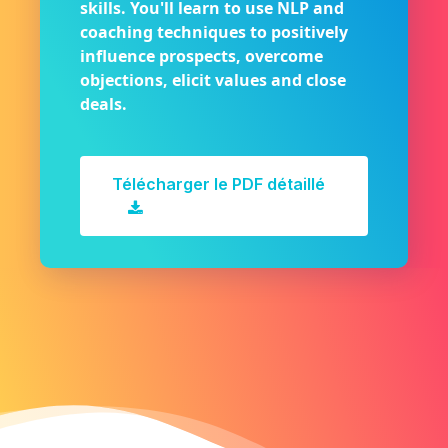
skills. You'll learn to use NLP and
coaching techniques to positively
influence prospects, overcome
objections, elicit values and close
deals.
Télécharger le PDF détaillé