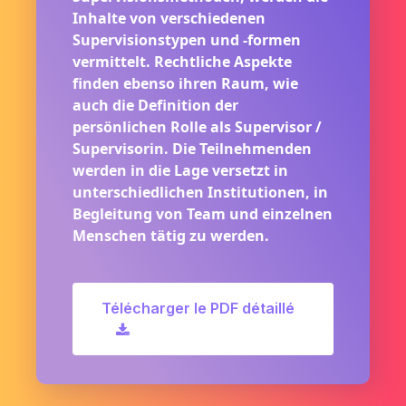
Inhalte von verschiedenen
Supervisionstypen und -formen
vermittelt. Rechtliche Aspekte
finden ebenso ihren Raum, wie
auch die Definition der
persönlichen Rolle als Supervisor /
Supervisorin. Die Teilnehmenden
werden in die Lage versetzt in
unterschiedlichen Institutionen, in
Begleitung von Team und einzelnen
Menschen tätig zu werden.
Télécharger le PDF détaillé