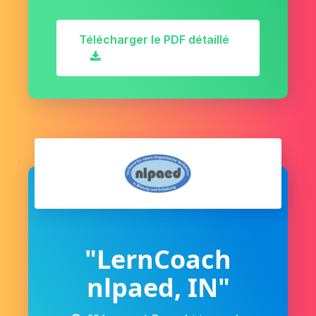
Télécharger le PDF détaillé
"LernCoach
nlpaed, IN"