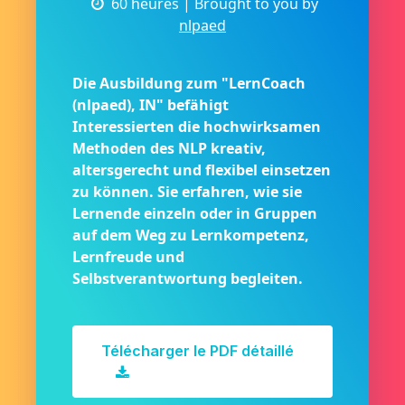
60 heures
| Brought to you by
nlpaed
Die Ausbildung zum "LernCoach
(nlpaed), IN" befähigt
Interessierten die hochwirksamen
Methoden des NLP kreativ,
altersgerecht und flexibel einsetzen
zu können. Sie erfahren, wie sie
Lernende einzeln oder in Gruppen
auf dem Weg zu Lernkompetenz,
Lernfreude und
Selbstverantwortung begleiten.
Télécharger le PDF détaillé