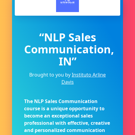
“NLP Sales
Communication,
IN”
Brought to you by
Instituto Arline
Davis
The NLP Sales Communication
course is a unique opportunity to
become an exceptional sales
professional with effective, creative
and personalized communication