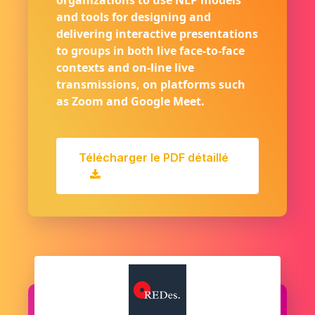
organizations to use NLP models
and tools for designing and
delivering interactive presentations
to groups in both live face-to-face
contexts and on-line live
transmissions, on platforms such
as Zoom and Google Meet.
Télécharger le PDF détaillé