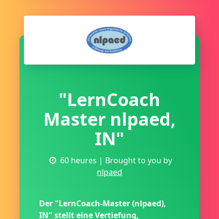
"LernCoach
Master nlpaed,
IN"
60 heures
| Brought to you by
nlpaed
Der "LernCoach-Master (nlpaed),
IN" stellt eine Vertiefung,