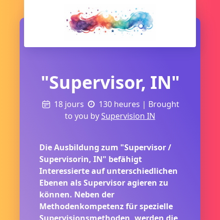
"Supervisor, IN"
18 jours
130 heures
| Brought
to you by
Supervision IN
Die Ausbildung zum "Supervisor /
Supervisorin, IN" befähigt
Interessierte auf unterschiedlichen
Ebenen als Supervisor agieren zu
können. Neben der
Methodenkompetenz für spezielle
Supervisionsmethoden, werden die