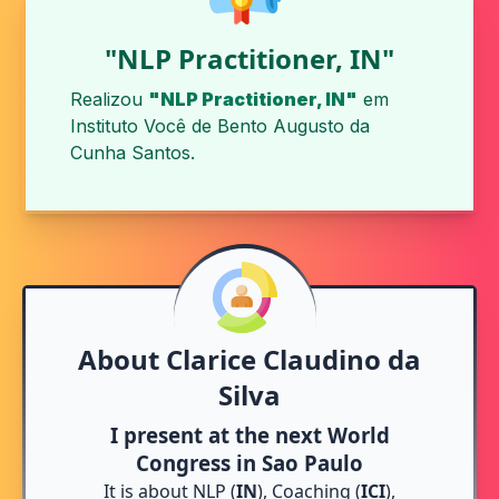
"NLP Practitioner, IN"
Realizou
"NLP Practitioner, IN"
em
Instituto Você
de
Bento Augusto da
Cunha Santos
.
About Clarice Claudino da
Silva
I present at the next
World
Congress
in Sao Paulo
It is about NLP (
IN
), Coaching (
ICI
),