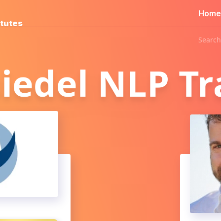
Home
itutes
Search
iedel NLP Tr