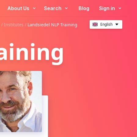
About Us
Search
Blog
Sign in
 /
Institutes
/
Landsiedel NLP Training
English
aining