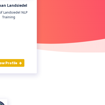
han Landsiedel
of Landsiedel NLP
Training
ow Profile