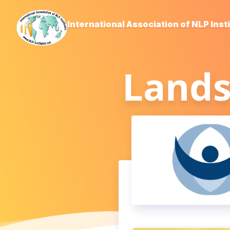
International Association of NLP Inst
Lands