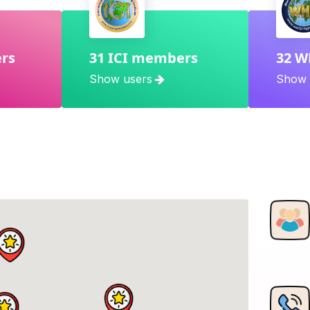
rs
31 ICI members
32 
Show users
Show 