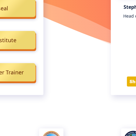
Step
seal
Head 
stitute
er Trainer
Sh