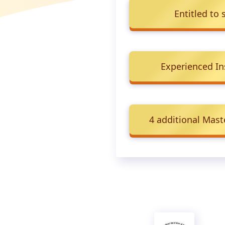
Entitled to 
Experienced In
4 additional Mast