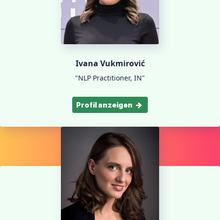
Ivana Vukmirović
"NLP Practitioner, IN"
Profil anzeigen