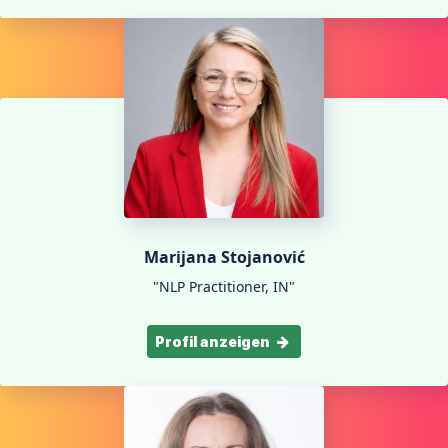
Marijana Stojanović
"NLP Practitioner, IN"
Profil anzeigen