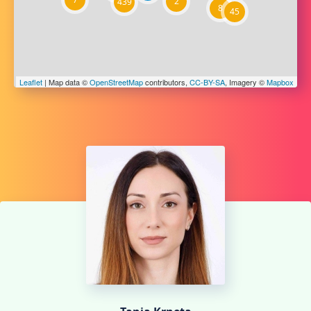
2
439
8
45
Leaflet
| Map data ©
OpenStreetMap
contributors,
CC-BY-SA
, Imagery ©
Mapbox