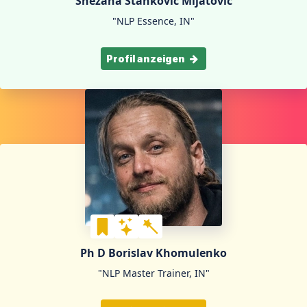
Snežana Stanković Mijatović
"NLP Essence, IN"
Profil anzeigen
Ph D Borislav Khomulenko
"NLP Master Trainer, IN"