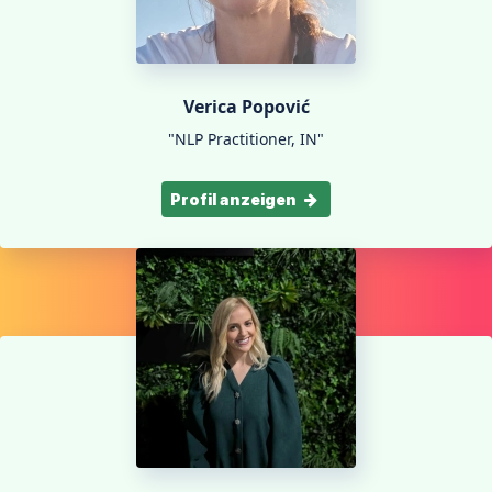
Verica Popović
"NLP Practitioner, IN"
Profil anzeigen