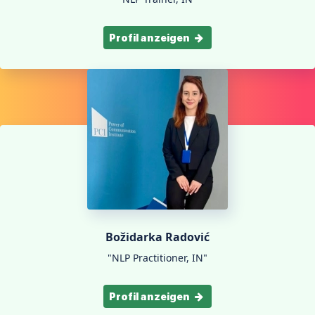
Profil anzeigen
Božidarka Radović
"NLP Practitioner, IN"
Profil anzeigen