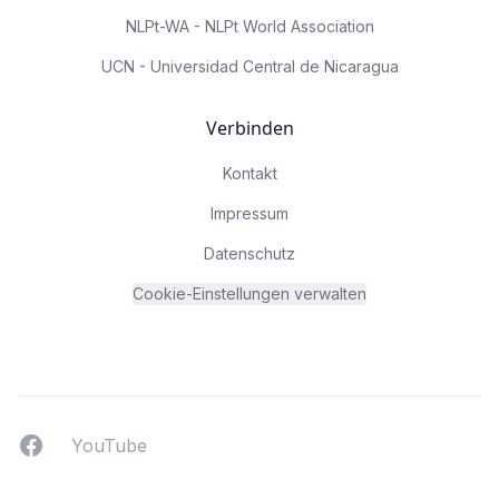
NLPt-WA - NLPt World Association
UCN - Universidad Central de Nicaragua
Verbinden
Kontakt
Impressum
Datenschutz
Cookie-Einstellungen verwalten
Facebook
YouTUbe
YouTube