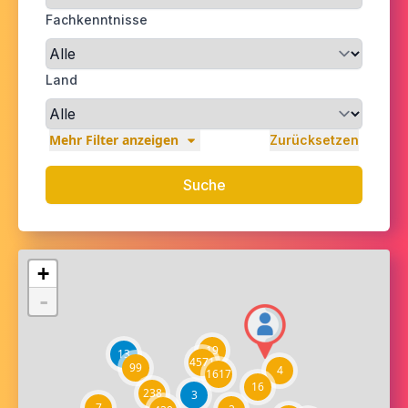
Fachkenntnisse
Land
Mehr Filter anzeigen
Zurücksetzen
Suche
+
-
19
13
4571
99
4
1617
16
238
3
7