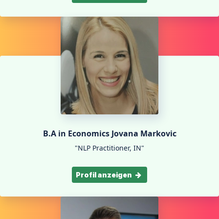
B.A in Economics Jovana Markovic
"NLP Practitioner, IN"
Profil anzeigen