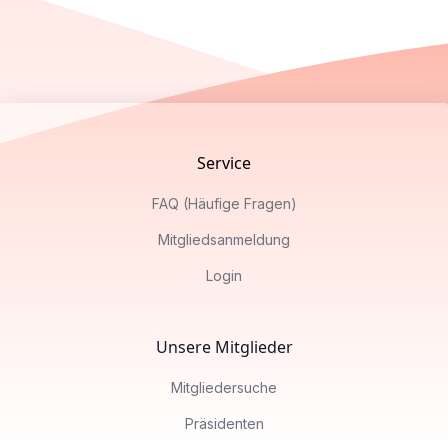
Footer
Service
FAQ (Häufige Fragen)
Mitgliedsanmeldung
Login
Unsere Mitglieder
Mitgliedersuche
Präsidenten