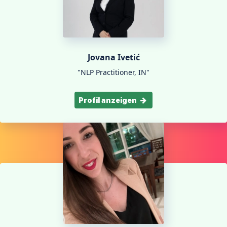
Jovana Ivetić
"NLP Practitioner, IN"
Profil anzeigen