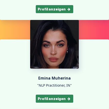
Profil anzeigen
Emina Muherina
"NLP Practitioner, IN"
Profil anzeigen