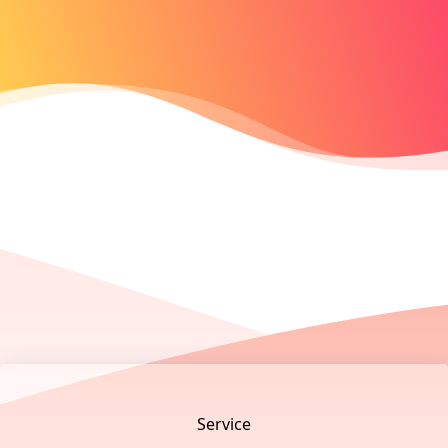
Footer
Service