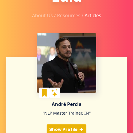
About Us /
Resources
/
Articles
André Percia
"NLP Master Trainer, IN"
Show Profile