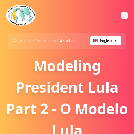
About Us /
Resources
/
Articles
English
Modeling
President Lula
Part 2 - O Modelo
Lula