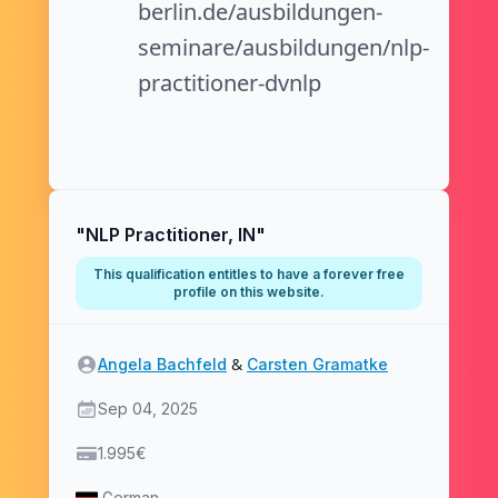
berlin.de/ausbildungen-
seminare/ausbildungen/nlp-
practitioner-dvnlp
About
"NLP Practitioner, IN"
This qualification entitles to have a forever free
profile on this website.
Client
&
Angela Bachfeld
Carsten Gramatke
Start date
Sep 04, 2025
Price
1.995€
Language
German