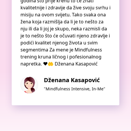
godina što prije krenu to će znati
kvalitetnije i zdravije da žive svoju svrhu i
misiju na ovom svijetu. Tako svaka ona
žena koja razmišlja da li je to nešto za
nju ili da li joj je skupo, neka razmisli da
je to nešto što će očuvati njeno zdravlje i
podići kvalitet njenog života u svim
segmentima Za mene je Mindfulness
trening kruna ličnog i pofesionalnog
napretka. ❤️🤲 Dženana Kasapović
Dženana Kasapović
"Mindfulness Intensive, In-Me"