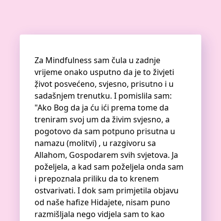
Za Mindfulness sam čula u zadnje
vrijeme onako usputno da je to živjeti
ẓ̌ivot posvećeno, svjesno, prisutno i u
sadašnjem trenutku. I pomislila sam:
"Ako Bog da ja ću ići prema tome da
treniram svoj um da živim svjesno, a
pogotovo da sam potpuno prisutna u
namazu (molitvi) , u razgivoru sa
Allahom, Gospodarem svih svjetova. Ja
poželjela, a kad sam poželjela onda sam
i prepoznala priliku da to krenem
ostvarivati. I dok sam primjetila objavu
od naše hafize Hidajete, nisam puno
razmišljala nego vidjela sam to kao