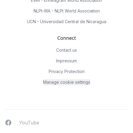
EWA - Enneagram World Association
NLPt-WA - NLPt World Association
UCN - Universidad Central de Nicaragua
Connect
Contact us
Impressum
Privacy Protection
Manage cookie settings
Facebook
YouTUbe
YouTube