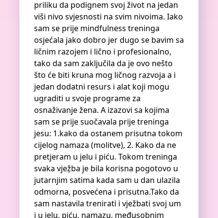
priliku da podignem svoj život na jedan
viši nivo svjesnosti na svim nivoima. Iako
sam se prije mindfulness treninga
osjećala jako dobro jer dugo se bavim sa
ličnim razojem i lično i profesionalno,
tako da sam zaključila da je ovo nešto
što će biti kruna mog ličnog razvoja a i
jedan dodatni resurs i alat koji mogu
ugraditi u svoje programe za
osnaživanje žena. A izazovi sa kojima
sam se prije suočavala prije treninga
jesu: 1.kako da ostanem prisutna tokom
cijelog namaza (molitve), 2. Kako da ne
pretjeram u jelu i piću. Tokom treninga
svaka vjeẓ̌ba je bila korisna pogotovo u
jutarnjim satima kada sam u dan ulazila
odmorna, posvećena i prisutna.Tako da
sam nastavila trenirati i vježbati svoj um
i u jelu, piću, namazu, međusobnim