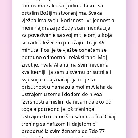
odnosima kako sa ljudima tako i sa
ostalim Božijim stvorenjima. Svaka
vježba ima svoju korisnost i vrijednost a
meni najdraža je Body scan meditacija
za povezivanje sa svojim tijelom, a koja
se radi u ležećem položaju i traje 45
minuta. Poslije te vježbe osnećam se
potpuno odmorno i relaksirano. Moj
ẓ̌ivot je, hvala Allahu, na svim nivoima
kvalitetniji i ja sam u svemu prisutnija i
svjesnija a najznačajnija mi je ta
prisutnost u namazu a molim Allaha da
ustrajem u tome i dođem do nivoa
izvrsnosti a mislim da nisam daleko od
toga a potrebno je joŝ treninga i
ustrajnosti u tome što sam naučila. Ovaj
trening sa hafizom Hidajetom bi
preporučila svim ženama od 7do 77